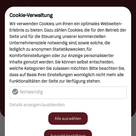
AUSFÜHRUNGSPLANUNG
Cookie-Verwaltung
VORBEREITUNG DER VERGABE
Wir verwenden Cookies, um Ihnen ein optimales Webseiten-
Erlebnis zu bieten. Dazu zählen Cookies, die für den Betrieb der
MITWIRKUNG BEI DER VERGABE
Seite und für die Steuerung unserer kommerziellen
Unternehmensziele notwendig sind, sowie solche, die
OBJEKTÜBERWACHUNG/BAULEITUNG
lediglich zu anonymen Statistikzwecken, für
Komforteinstellungen oder zur Anzeige personalisierter
Inhalte genutzt werden. Sie können selbst entscheiden,
welche Kategorien Sie zulassen möchten. Bitte beachten Sie,
dass auf Basis Ihrer Einstellungen womöglich nicht mehr alle
Funktionalitäten der Seite zur Verfügung stehen.
Ermittlung der Vorausetzungen zur Lösung der
Notwendig
Bauaufgabe durch die Planung.
Details anzeigen/ausblenden
Alle auswählen
Auswahl bestätigen