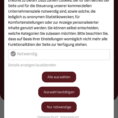
Erlebnis zu bieten. Dazu zählen Cookies, die für den Betrieb der
AUSFÜHRUNGSPLANUNG
Seite und für die Steuerung unserer kommerziellen
Unternehmensziele notwendig sind, sowie solche, die
VORBEREITUNG DER VERGABE
lediglich zu anonymen Statistikzwecken, für
Komforteinstellungen oder zur Anzeige personalisierter
MITWIRKUNG BEI DER VERGABE
Inhalte genutzt werden. Sie können selbst entscheiden,
welche Kategorien Sie zulassen möchten. Bitte beachten Sie,
OBJEKTÜBERWACHUNG/BAULEITUNG
dass auf Basis Ihrer Einstellungen womöglich nicht mehr alle
Funktionalitäten der Seite zur Verfügung stehen.
Notwendig
Details anzeigen/ausblenden
Ermittlung der Vorausetzungen zur Lösung der
Alle auswählen
Bauaufgabe durch die Planung.
Auswahl bestätigen
Nur notwendige
Datenschutz
Impressum