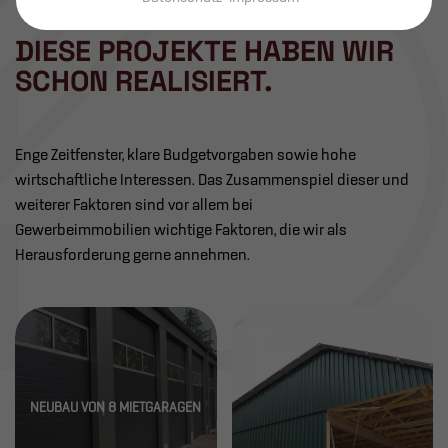
DIESE PROJEKTE HABEN WIR
SCHON REALISIERT.
Enge Zeitfenster, klare Budgetvorgaben sowie hohe
wirtschaftliche Interessen. Das Zusammenspiel dieser und
weiterer Faktoren sind vor allem bei
Gewerbeimmobilien wichtige Faktoren, die wir als
Herausforderung gerne annehmen.
NEUBAU VON 8 MIETGARAGEN